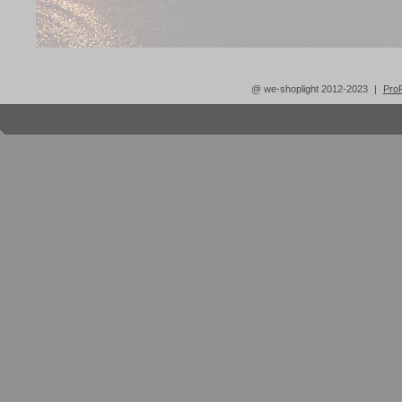
@ we-shoplight 2012-2023
|
ProP